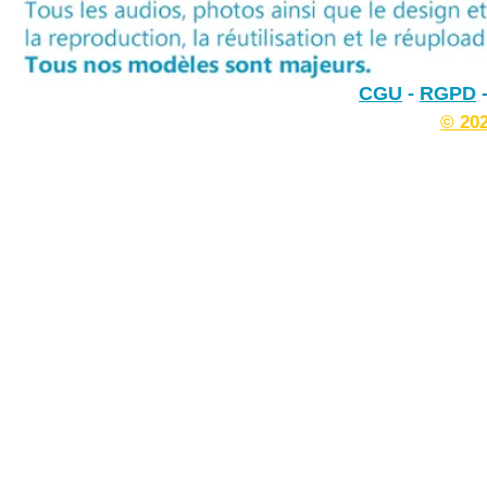
CGU
-
RGPD
© 20